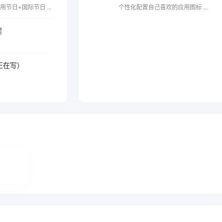
节日+国际节日 ...
个性化配置自己喜欢的应用图标 ...
程
（正在写）