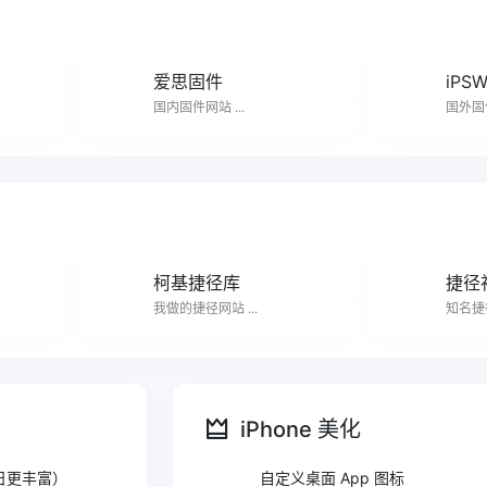
爱思固件
iPS
国内固件网站 ...
国外固件
柯基捷径库
捷径
我做的捷径网站 ...
知名捷径
iPhone 美化
节日更丰富）
自定义桌面 App 图标