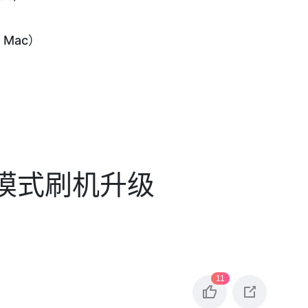
 Mac）
 模式刷机升级
11