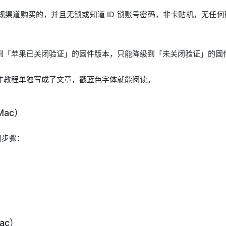
规渠道购买的，并且无锁或知道 ID 锁账号密码，非卡贴机，无任
到「苹果已关闭验证」的固件版本，只能降级到「未关闭验证」的固
作教程单独写成了文章，戳蓝色字体就能阅读。
 Mac）
详细步骤：
Mac）